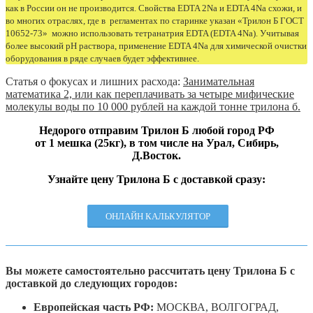
как в России он не производится. Свойства EDTA 2Na и EDTA 4Na схожи, и
во многих отраслях, где в регламентах по старинке указан «Трилон Б ГОСТ
10652-73» можно использовать тетранатрия EDTA (EDTA 4Na). Учитывая
более высокий рН раствора, применение EDTA 4Na для химической очистки
оборудования в ряде случаев будет эффективнее.
Статья о фокусах и лишних расхода:
Занимательная
математика 2, или как переплачивать за четыре мифические
молекулы воды по 10 000 рублей на каждой тонне трилона б.
Недорого отправим Трилон Б любой город РФ
от 1 мешка (25кг), в том числе на Урал, Сибирь,
Д.Восток.
Узнайте цену Трилона Б с доставкой сразу:
ОНЛАЙН КАЛЬКУЛЯТОР
Вы можете самостоятельно рассчитать цену Трилона Б с
доставкой до следующих городов:
Европейская часть РФ:
МОСКВА, ВОЛГОГРАД,