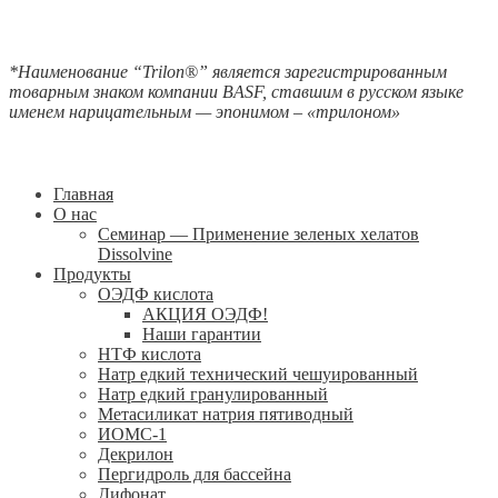
*Наименование “
Trilon
®” является зарегистрированным
товарным знаком компании
BASF
, ставшим в русском языке
именем нарицательным — эпонимом – «трилоном»
Главная
О нас
Семинар — Применение зеленых хелатов
Dissolvine
Продукты
ОЭДФ кислота
АКЦИЯ ОЭДФ!
Наши гарантии
НТФ кислота
Натр едкий технический чешуированный
Натр едкий гранулированный
Метасиликат натрия пятиводный
ИОМС-1
Декрилон
Пергидроль для бассейна
Дифонат