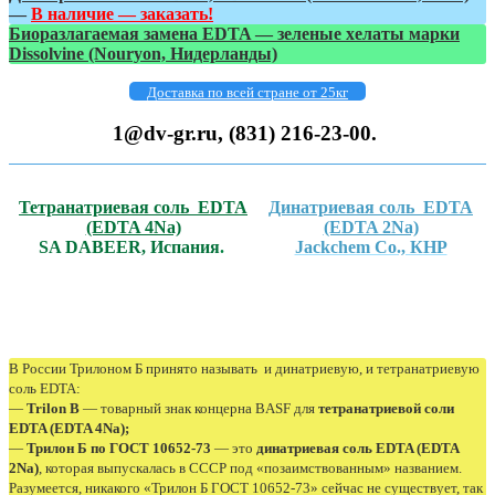
—
В наличие — заказать!
Биоразлагаемая замена EDTA — зеленые хелаты марки
Dissolvine (Nouryon, Нидерланды)
Доставка по всей стране от 25кг
1@dv-gr.ru,
(831) 216-23-00.
Тетранатриевая соль EDTA
Динатриевая соль EDTA
(EDTA 4Na)
(EDTA 2Na)
SA DABEER, Испания
.
Jackchem Co., КНР
В России Трилоном Б принято называть и динатриевую, и тетранатриевую
соль EDTA:
—
Trilon B
— товарный знак концерна BASF для
тетранатриевой соли
EDTA (EDTA 4Na);
—
Трилон Б по ГОСТ 10652-73
— это
динатриевая соль EDTA (EDTA
2Na)
, которая выпускалась в СССР под «позаимствованным» названием.
Разумеется, никакого «Трилон Б ГОСТ 10652-73» сейчас не существует, так