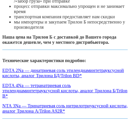
/»забор груза» при отправке
процесс отправки максимально упрощен и не занимает
время
транспортная компания предоставляет нам скидки
мы импортеры и закупаем Трилон Б непосредственно у
производителя
Наша цена на Трилон Б с доставкой до Вашего города
окажется дешевле, чем у местного дистрибьютора.
Технические характеристики подробно:
EDTA 2Na — динатриевая соль этилендиаминтетрауксусной
кислоты, аналог Трилона БД/Trilon BD*
EDTA 4Na — тетранатриевая соль
этилендиаминтетрауксусной кислоты, аналог Трилона Б/Trilon
B*
NTA 3Na — Тринатриевая соль нитрилотриуксусной кислоты,
аналог Трилона А/Trilon A92R*