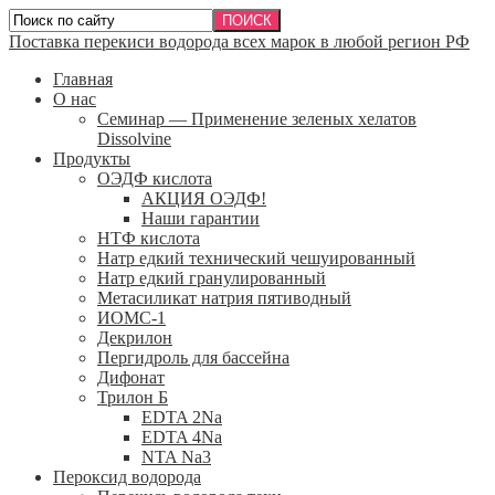
Поставка перекиси водорода всех марок в любой регион РФ
Главная
О нас
Семинар — Применение зеленых хелатов
Dissolvine
Продукты
ОЭДФ кислота
АКЦИЯ ОЭДФ!
Наши гарантии
НТФ кислота
Натр едкий технический чешуированный
Натр едкий гранулированный
Метасиликат натрия пятиводный
ИОМС-1
Декрилон
Пергидроль для бассейна
Дифонат
Трилон Б
EDTA 2Na
EDTA 4Na
NTA Na3
Пероксид водорода