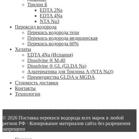
Трилон Б
EDTA 2Na
EDTA 4Na
NTA Na3
Пероксид водорода
Перекись водорода техн
Перекись водорода медицинская
Перекись водорода 60%
Хелаты
ЕDTA 4Na (Испания)
Dissolvine ® M-40
Dissolvine ® GL (GLDA Na)
Альтернатива для Трилона А (NTA Na3)
Преимущества GLDA и MGDA
Стоимость доставки
Контакты
Технологии
© 2026 Поставка перекиси водорода всех марок в любой
регион РФ · Копирование материалов сайта без разрешения
запрещено