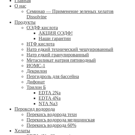
Главная
О нас
Семинар — Применение зеленых хелатов
Dissolvine
Продукты
ОЭДФ кислота
АКЦИЯ ОЭДФ!
Наши гарантии
НТФ кислота
Натр едкий технический чешуированный
Натр едкий гранулированный
Метасиликат натрия пятиводный
ИОМС-1
Декрилон
Пергидроль для бассейна
Дифонат
Трилон Б
EDTA 2Na
EDTA 4Na
NTA Na3
Пероксид водорода
Перекись водорода техн
Перекись водорода медицинская
Перекись водорода 60%
Хелаты