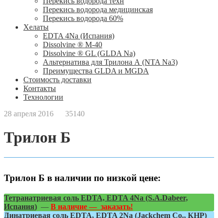
Перекись водорода техн
Перекись водорода медицинская
Перекись водорода 60%
Хелаты
ЕDTA 4Na (Испания)
Dissolvine ® M-40
Dissolvine ® GL (GLDA Na)
Альтернатива для Трилона А (NTA Na3)
Преимущества GLDA и MGDA
Стоимость доставки
Контакты
Технологии
28 апреля 2016
35140
Трилон Б
Трилон Б в наличии по низкой цене:
Тетранатриевая соль EDTA, EDTA 4Na (S.A.Dabeer,
Испания
)
—
В наличие — заказать!
Динатриевая соль EDTA, EDTA 2Na (Jackchem Co., КНР)