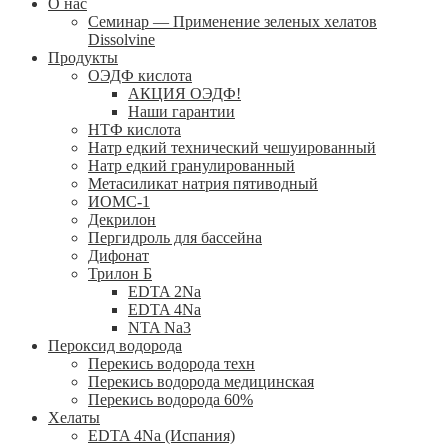
О нас
Семинар — Применение зеленых хелатов
Dissolvine
Продукты
ОЭДФ кислота
АКЦИЯ ОЭДФ!
Наши гарантии
НТФ кислота
Натр едкий технический чешуированный
Натр едкий гранулированный
Метасиликат натрия пятиводный
ИОМС-1
Декрилон
Пергидроль для бассейна
Дифонат
Трилон Б
EDTA 2Na
EDTA 4Na
NTA Na3
Пероксид водорода
Перекись водорода техн
Перекись водорода медицинская
Перекись водорода 60%
Хелаты
ЕDTA 4Na (Испания)