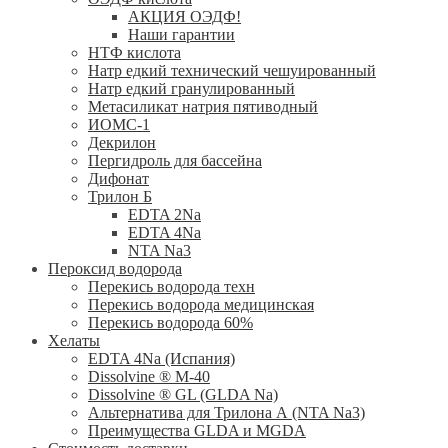
АКЦИЯ ОЭДФ!
Наши гарантии
НТФ кислота
Натр едкий технический чешуированный
Натр едкий гранулированный
Метасиликат натрия пятиводный
ИОМС-1
Декрилон
Пергидроль для бассейна
Дифонат
Трилон Б
EDTA 2Na
EDTA 4Na
NTA Na3
Пероксид водорода
Перекись водорода техн
Перекись водорода медицинская
Перекись водорода 60%
Хелаты
ЕDTA 4Na (Испания)
Dissolvine ® M-40
Dissolvine ® GL (GLDA Na)
Альтернатива для Трилона А (NTA Na3)
Преимущества GLDA и MGDA