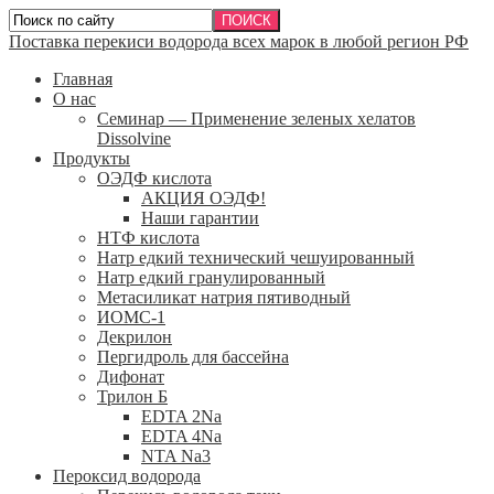
Поставка перекиси водорода всех марок в любой регион РФ
Главная
О нас
Семинар — Применение зеленых хелатов
Dissolvine
Продукты
ОЭДФ кислота
АКЦИЯ ОЭДФ!
Наши гарантии
НТФ кислота
Натр едкий технический чешуированный
Натр едкий гранулированный
Метасиликат натрия пятиводный
ИОМС-1
Декрилон
Пергидроль для бассейна
Дифонат
Трилон Б
EDTA 2Na
EDTA 4Na
NTA Na3
Пероксид водорода