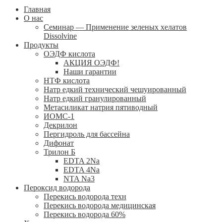
Главная
О нас
Семинар — Применение зеленых хелатов
Dissolvine
Продукты
ОЭДФ кислота
АКЦИЯ ОЭДФ!
Наши гарантии
НТФ кислота
Натр едкий технический чешуированный
Натр едкий гранулированный
Метасиликат натрия пятиводный
ИОМС-1
Декрилон
Пергидроль для бассейна
Дифонат
Трилон Б
EDTA 2Na
EDTA 4Na
NTA Na3
Пероксид водорода
Перекись водорода техн
Перекись водорода медицинская
Перекись водорода 60%