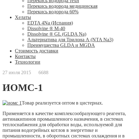
Перекись водорода техн
Перекись водорода медицинская
Перекись водорода 60%
Хелаты
ЕDTA 4Na (Испания)
Dissolvine ® M-40
Dissolvine ® GL (GLDA Na)
Альтернатива для Трилона А (NTA Na3)
Преимущества GLDA и MGDA
Стоимость доставки
Контакты
Технологии
27 июля 2015
6688
ИОМС-1
Товар реализуется оптом в цистернах.
Применяется в качестве комплексообразующего реагента,
антинакипинов промышленного назначения, в системах
теплоснабжения для обработки воды, используемой для
питания водогрейных котлов в энергетике и
промышленности, в оборотных системах охлаждения и в