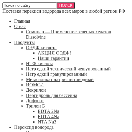
Поставка перекиси водорода всех марок в любой регион РФ
Главная
О нас
Семинар — Применение зеленых хелатов
Dissolvine
Продукты
ОЭДФ кислота
АКЦИЯ ОЭДФ!
Наши гарантии
НТФ кислота
Натр едкий технический чешуированный
Натр едкий гранулированный
Метасиликат натрия пятиводный
ИОМС-1
Декрилон
Пергидроль для бассейна
Дифонат
Трилон Б
EDTA 2Na
EDTA 4Na
NTA Na3
Пероксид водорода