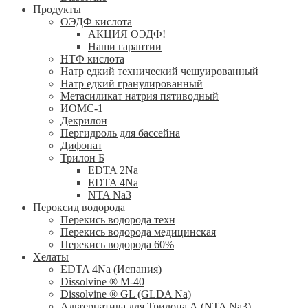
Продукты
ОЭДФ кислота
АКЦИЯ ОЭДФ!
Наши гарантии
НТФ кислота
Натр едкий технический чешуированный
Натр едкий гранулированный
Метасиликат натрия пятиводный
ИОМС-1
Декрилон
Пергидроль для бассейна
Дифонат
Трилон Б
EDTA 2Na
EDTA 4Na
NTA Na3
Пероксид водорода
Перекись водорода техн
Перекись водорода медицинская
Перекись водорода 60%
Хелаты
ЕDTA 4Na (Испания)
Dissolvine ® M-40
Dissolvine ® GL (GLDA Na)
Альтернатива для Трилона А (NTA Na3)