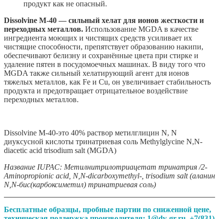
продукт как не опасный.
Dissolvine M-40 — сильный хелат для ионов жесткости и
переходных металлов.
Использование MGDA в качестве
ингредиента моющих и чистящих средств усиливает их
чистящие способности, препятствует образованию накипи,
обеспечивают белизну и сохранённые цвета при стирке и
удаление пятен в посудомоечных машинах. В виду того что
MGDA также сильный хелатирующий агент для ионов
тяжелых металлов, как Fe и Cu, он увеличивает стабильность
продукта и предотвращает отрицательное воздействие
переходных металлов.
Dissolvine М-40-это 40% раствор метилглицин N, N
диуксусной кислоты тринатриевая соль Methylglycine N,N-
diacetic acid trisodium salt (MGDA)
Название IUPAC: Метилнитрилотриацетат тринатрия /2-
Aminopropionic acid, N,N-dicarboxymethyl-, trisodium salt (аланин
N,N-бис(карбоксиметил) тринатриевая соль)
Бесплатные образцы, пробные партии по сниженной цене,
техническая поддержка производителя:
1@dv-gr.ru, +7(831)