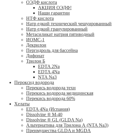
ОЭДФ кислота
АКЦИЯ ОЭДФ!
Наши гарантии
НТФ кислота
Натр едкий технический чешуированный
Натр едкий гранулированный
Метасиликат натрия пятиводный
ИОМС-1
Декрилон
Пергидроль для бассейна
Дифонат
Трилон Б
EDTA 2Na
EDTA 4Na
NTA Na3
Пероксид водорода
Перекись водорода техн
Перекись водорода медицинская
Перекись водорода 60%
Хелаты
ЕDTA 4Na (Испания)
Dissolvine ® M-40
Dissolvine ® GL (GLDA Na)
Альтернатива для Трилона А (NTA Na3)
Преимущества GLDA и MGDA