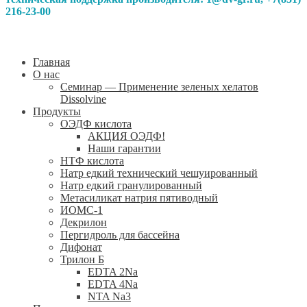
216-23-00
Главная
О нас
Семинар — Применение зеленых хелатов
Dissolvine
Продукты
ОЭДФ кислота
АКЦИЯ ОЭДФ!
Наши гарантии
НТФ кислота
Натр едкий технический чешуированный
Натр едкий гранулированный
Метасиликат натрия пятиводный
ИОМС-1
Декрилон
Пергидроль для бассейна
Дифонат
Трилон Б
EDTA 2Na
EDTA 4Na
NTA Na3