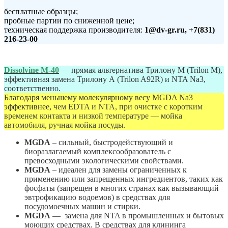
бесплатные образцы;
пробные партии по сниженной цене;
техническая поддержка производителя:
1@dv-gr.ru, +7(831)
216-23-00
Dissolvine M-40
— прямая альтернатива Трилону М (Trilon M),
эффективная замена Трилону А (Trilon A92R) и NTA Na3,
соответственно.
Благодаря меньшему молекулярному весу MGDA Na3
эффективнее,
чем EDTA и NTA,
при очистке с коротким
временем контакта и низкой температуре — мойка
автомобиля, ручная мойка посуды.
MGDA
– сильный, быстродействующий и
биоразлагаемый комплексообразователь с
превосходными экологическими свойствами.
MGDA
– идеален для замены ограниченных к
применению или запрещенных ингредиентов, таких как
фосфаты (запрещен в многих странах как вызывающий
эвтрофикацию водоемов) в средствах для
посудомоечных машин и стирки.
MGDA
— замена для NTA в промышленных и бытовых
моющих средствах. В средствах для клининга