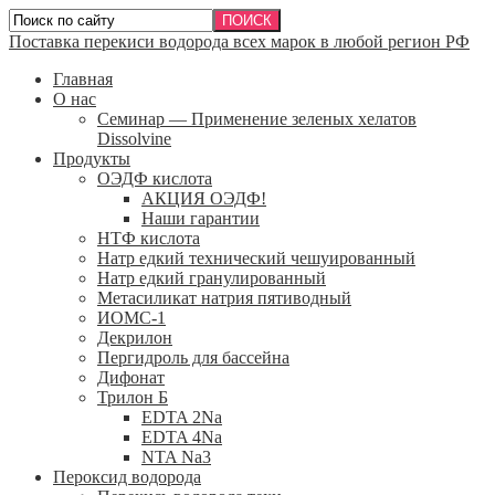
Поставка перекиси водорода всех марок в любой регион РФ
Главная
О нас
Семинар — Применение зеленых хелатов
Dissolvine
Продукты
ОЭДФ кислота
АКЦИЯ ОЭДФ!
Наши гарантии
НТФ кислота
Натр едкий технический чешуированный
Натр едкий гранулированный
Метасиликат натрия пятиводный
ИОМС-1
Декрилон
Пергидроль для бассейна
Дифонат
Трилон Б
EDTA 2Na
EDTA 4Na
NTA Na3
Пероксид водорода