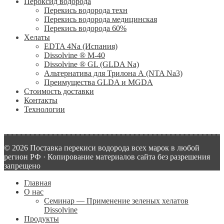
Пероксид водорода
Перекись водорода техн
Перекись водорода медицинская
Перекись водорода 60%
Хелаты
ЕDTA 4Na (Испания)
Dissolvine ® M-40
Dissolvine ® GL (GLDA Na)
Альтернатива для Трилона А (NTA Na3)
Преимущества GLDA и MGDA
Стоимость доставки
Контакты
Технологии
© 2026 Поставка перекиси водорода всех марок в любой
регион РФ · Копирование материалов сайта без разрешения
запрещено
Главная
О нас
Семинар — Применение зеленых хелатов
Dissolvine
Продукты