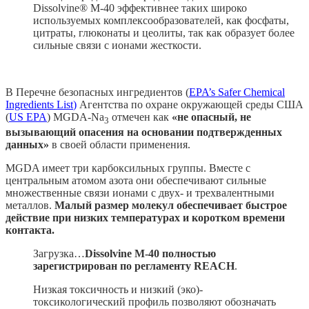
Dissolvine® M-40 эффективнее таких широко
используемых комплексообразователей, как фосфаты,
цитраты, глюконаты и цеолиты, так как образует более
сильные связи с ионами жесткости.
В Перечне безопасных ингредиентов (
EPA’s Safer Chemical
Ingredients List
)
Агентства по охране окружающей среды США
(
US EPA
) MGDA-Na
отмечен как
«не опасный, не
3
вызывающий опасения на основании подтвержденных
данных»
в своей области применения.
MGDA имеет три карбоксильных группы. Вместе с
центральным атомом азота они обеспечивают сильные
множественные связи ионами с двух- и трехвалентными
металлов.
Малый размер молекул обеспечивает быстрое
действие при низких температурах и коротком времени
контакта.
Загрузка…
Dissolvine М-40 полностью
зарегистрирован по регламенту REACH
.
Низкая токсичность и низкий (эко)-
токсикологический профиль позволяют обозначать