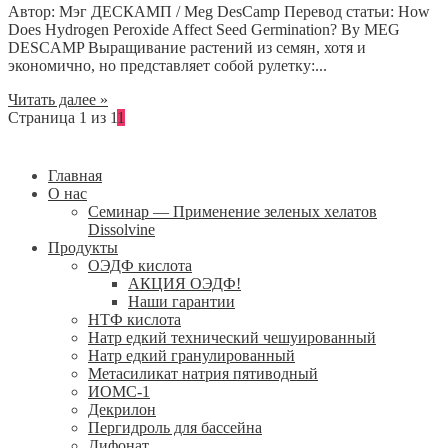
Автор: Мэг ДЕСКАМП / Meg DesCamp Перевод статьи: How
Does Hydrogen Peroxide Affect Seed Germination? By MEG
DESCAMP Выращивание растений из семян, хотя и
экономично, но представляет собой рулетку:...
Читать далее »
Страница 1 из 1
1
Главная
О нас
Семинар — Применение зеленых хелатов
Dissolvine
Продукты
ОЭДФ кислота
АКЦИЯ ОЭДФ!
Наши гарантии
НТФ кислота
Натр едкий технический чешуированный
Натр едкий гранулированный
Метасиликат натрия пятиводный
ИОМС-1
Декрилон
Пергидроль для бассейна
Дифонат