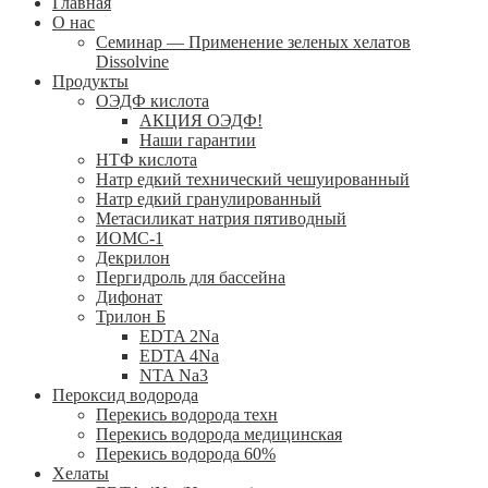
Главная
О нас
Семинар — Применение зеленых хелатов
Dissolvine
Продукты
ОЭДФ кислота
АКЦИЯ ОЭДФ!
Наши гарантии
НТФ кислота
Натр едкий технический чешуированный
Натр едкий гранулированный
Метасиликат натрия пятиводный
ИОМС-1
Декрилон
Пергидроль для бассейна
Дифонат
Трилон Б
EDTA 2Na
EDTA 4Na
NTA Na3
Пероксид водорода
Перекись водорода техн
Перекись водорода медицинская
Перекись водорода 60%
Хелаты