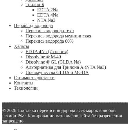
Трилон Б
EDTA 2Na
EDTA 4Na
NTA Na3
Пероксид водорода
Перекись водорода техн
Перекись водорода медицинская
Перекись водорода 60%
Хелаты
ЕDTA 4Na (Испания)
Dissolvine ® M-40
Dissolvine ® GL (GLDA Na)
Альтернатива для Трилона А (NTA Na3)
Преимущества GLDA и MGDA
Стоимость доставки
Контакты
Технологии
© 2026 Поставка перекиси водорода всех марок в любой
регион РФ · Копирование материалов сайта без разрешения
запрещено