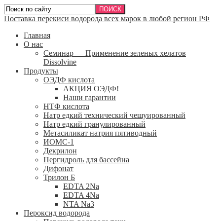
Поставка перекиси водорода всех марок в любой регион РФ
Главная
О нас
Семинар — Применение зеленых хелатов
Dissolvine
Продукты
ОЭДФ кислота
АКЦИЯ ОЭДФ!
Наши гарантии
НТФ кислота
Натр едкий технический чешуированный
Натр едкий гранулированный
Метасиликат натрия пятиводный
ИОМС-1
Декрилон
Пергидроль для бассейна
Дифонат
Трилон Б
EDTA 2Na
EDTA 4Na
NTA Na3
Пероксид водорода